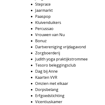
Steprace
Jaarmarkt
P
aaspop
Kluivenduikers
Percussao
Vrouwen van Nu
Bonuz
Dartvereniging vrijdagavond
Zorgboerderij
Judith yoga praktijkstrommee
Tesoro beleggingsclub
Dag bij Anne
Kaarten VVR
Omzien met elkaar
Dorpsbelang
Erfgoedstichting
Vicentiuskamer